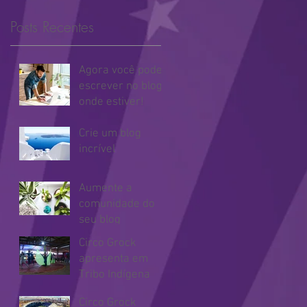
Posts Recentes
Agora você pode
escrever no blog
onde estiver!
Crie um blog
incrível
Aumente a
comunidade do
seu blog
Circo Grock
apresenta em
Tribo Indígena
Circo Grock