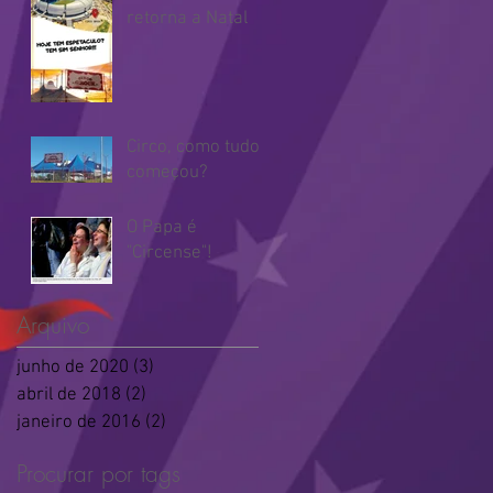
retorna a Natal
Circo, como tudo
começou?
O Papa é
"Circense"!
Arquivo
junho de 2020
(3)
3 posts
abril de 2018
(2)
2 posts
janeiro de 2016
(2)
2 posts
Procurar por tags