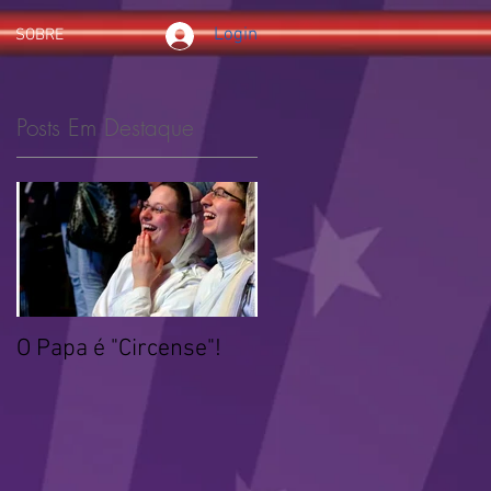
Login
SOBRE
Posts Em Destaque
O Papa é "Circense"!