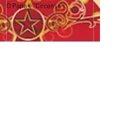
O Papa é "Circense"!
Posts Recentes
Agora você pode escrever
no blog onde estiver!
Crie um blog incrível