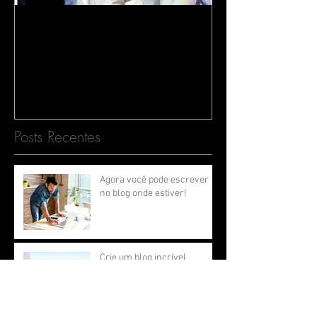
O Papa é "Circense"!
Posts Recentes
Agora você pode escrever
no blog onde estiver!
Crie um blog incrível